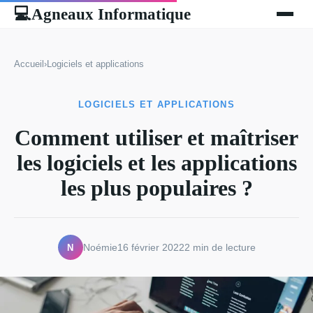
Agneaux Informatique
💻
Accueil
›
Logiciels et applications
LOGICIELS ET APPLICATIONS
Comment utiliser et maîtriser
les logiciels et les applications
les plus populaires ?
N
Noémie
16 février 2022
2 min de lecture